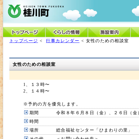
トップページ
<
行事カレンダー
< 女性のための相談室
女性のための相談室
1、１３時〜
2、１４時〜
※予約の方を優先します。
期間
令和８年６月８日（金）、２６日（金
時間
場所
総合福祉センター「ひまわりの里」
その他
＜お問い合わせ先＞