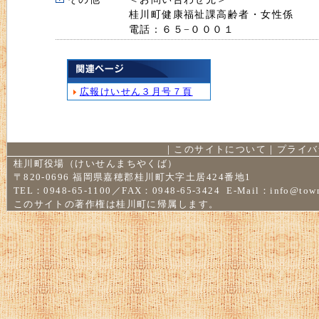
桂川町健康福祉課高齢者・女性係
電話：６５−０００１
広報けいせん３月号７頁
｜
このサイトについて
｜
プライバ
桂川町役場（けいせんまちやくば）
〒820-0696 福岡県嘉穂郡桂川町大字土居424番地1
TEL：0948-65-1100／FAX：0948-65-3424 E-Mail：
info@town
このサイトの著作権は桂川町に帰属します。