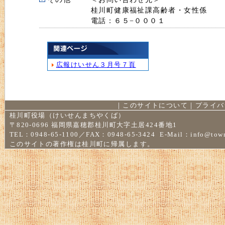
桂川町健康福祉課高齢者・女性係
電話：６５−０００１
広報けいせん３月号７頁
｜
このサイトについて
｜
プライバ
桂川町役場（けいせんまちやくば）
〒820-0696 福岡県嘉穂郡桂川町大字土居424番地1
TEL：0948-65-1100／FAX：0948-65-3424 E-Mail：
info@town
このサイトの著作権は桂川町に帰属します。