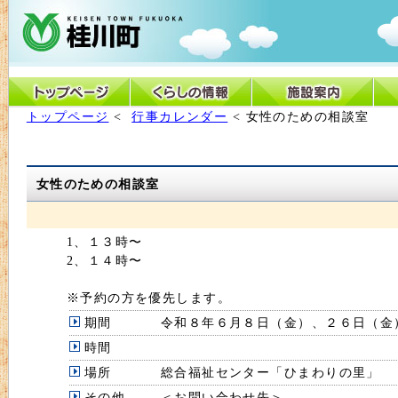
トップページ
<
行事カレンダー
< 女性のための相談室
女性のための相談室
1、１３時〜
2、１４時〜
※予約の方を優先します。
期間
令和８年６月８日（金）、２６日（金
時間
場所
総合福祉センター「ひまわりの里」
その他
＜お問い合わせ先＞