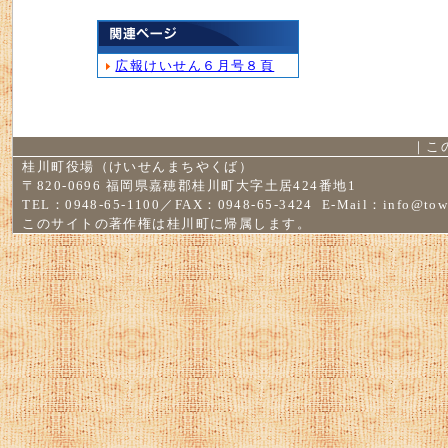
広報けいせん６月号８頁
｜
こ
桂川町役場（けいせんまちやくば）
〒820-0696 福岡県嘉穂郡桂川町大字土居424番地1
TEL：0948-65-1100／FAX：0948-65-3424 E-Mail：
info@tow
このサイトの著作権は桂川町に帰属します。