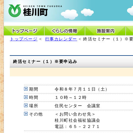
トップページ
<
行事カレンダー
< 終活セミナー（１）※
終活セミナー（１）※要申込み
期間
令和８年７月１１日（土）
時間
１０時～１２時
場所
住民センター 会議室
その他
＜お問い合わせ先＞
桂川町社会福祉協議会
電話：６５－２２７１