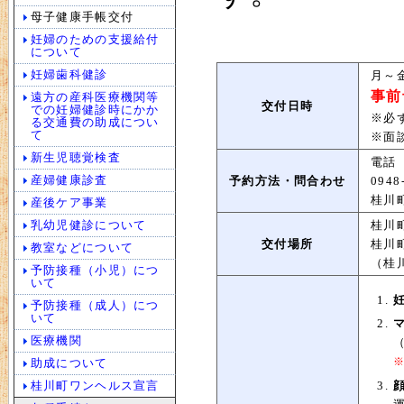
母子健康手帳交付
妊婦のための支援給付
について
妊婦歯科健診
月～
事前
遠方の産科医療機関等
交付日時
での妊婦健診時にかか
※必
る交通費の助成につい
て
※面
新生児聴覚検査
電話（
産婦健康診査
予約方法・問合わせ
0948
桂川
産後ケア事業
桂川
乳幼児健診について
交付場所
桂川
教室などについて
（桂
予防接種（小児）につ
いて
予防接種（成人）につ
いて
医療機関
助成について
桂川町ワンヘルス宣言