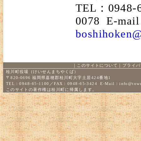
TEL：0948-
0078 E-mai
boshihoken@
｜
このサイトについて
｜
プライバ
桂川町役場（けいせんまちやくば）
〒820-0696 福岡県嘉穂郡桂川町大字土居424番地1
TEL：0948-65-1100／FAX：0948-65-3424 E-Mail：
info@town
このサイトの著作権は桂川町に帰属します。