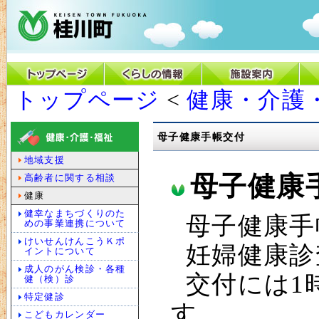
トップページ
<
健康・介護
母子健康手帳交付
地域支援
母子健康
高齢者に関する相談
健康
健幸なまちづくりのた
母子健康手
めの事業連携について
けいせんけんこうＫポ
妊婦健康診
イントについて
成人のがん検診・各種
交付には1
健（検）診
特定健診
す。
こどもカレンダー