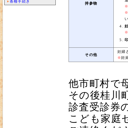
各種手続き
持参物
妊婦
その他
妊
※
他市町村で
その後桂川
診査受診券
こども家庭