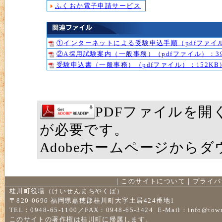
ふくおか電子申請サービス
①インターネットによる受験申込手順（pdfファイル
②A採用試験案内（一般事務）（pdfファイル）：39
受験申込書（一般事務）（pdfファイル）：152KB
PDFファイルを開くに
が必要です。
Adobeホームページから
｜
このサイトについて
｜
プライバ
桂川町役場（けいせんまちやくば）
〒820-0696 福岡県嘉穂郡桂川町大字土居424番地1
TEL：0948-65-1100／FAX：0948-65-3424 E-Mail：
info@town
このサイトの著作権は桂川町に帰属します。