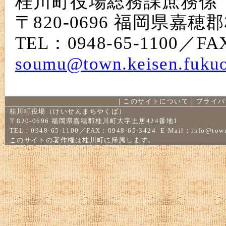
桂川町役場総務課庶務係
〒820-0696 福岡県嘉
TEL：0948-65-1100／FAX
soumu@town.keisen.fukuo
｜
このサイトについて
｜
プライバ
桂川町役場（けいせんまちやくば）
〒820-0696 福岡県嘉穂郡桂川町大字土居424番地1
TEL：0948-65-1100／FAX：0948-65-3424 E-Mail：
info@town
このサイトの著作権は桂川町に帰属します。