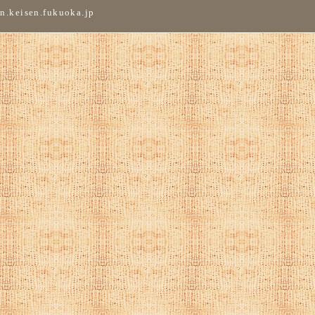
n.keisen.fukuoka.jp