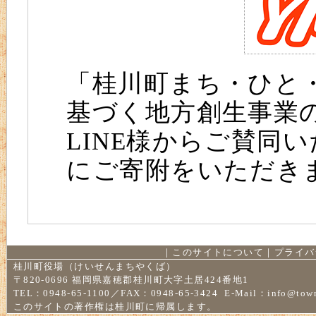
「桂川町まち・ひと
基づく地方創生事業
LINE様からご賛同
にご寄附をいただき
｜
このサイトについて
｜
プライバ
桂川町役場（けいせんまちやくば）
〒820-0696 福岡県嘉穂郡桂川町大字土居424番地1
TEL：0948-65-1100／FAX：0948-65-3424 E-Mail：
info@town
このサイトの著作権は桂川町に帰属します。