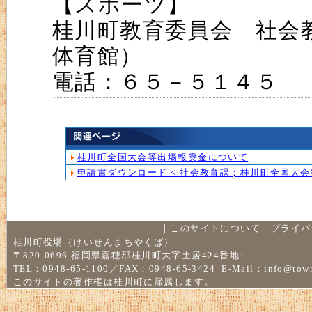
【スポーツ】
桂川町教育委員会 社会
体育館）
電話：６５－５１４５
桂川町全国大会等出場報奨金について
申請書ダウンロード < 社会教育課；桂川町全国大
｜
このサイトについて
｜
プライバ
桂川町役場（けいせんまちやくば）
〒820-0696 福岡県嘉穂郡桂川町大字土居424番地1
TEL：0948-65-1100／FAX：0948-65-3424 E-Mail：
info@town
このサイトの著作権は桂川町に帰属します。