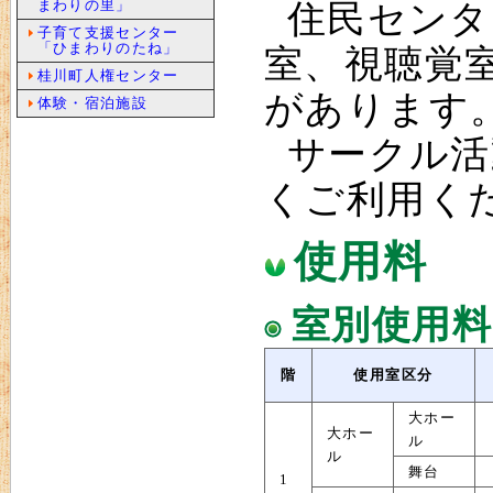
まわりの里」
住民センタ
子育て支援センター
「ひまわりのたね」
室、視聴覚
桂川町人権センター
があります
体験・宿泊施設
サークル活
くご利用く
使用料
室別使用料
階
使用室区分
大ホー
大ホー
ル
ル
舞台
1