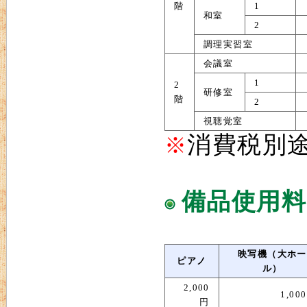
階
1
和室
2
調理実習室
会議室
1
2
研修室
階
2
視聴覚室
消費税別
※
備品使用料
映写機（大ホー
ピアノ
ル）
2,000
1,00
円