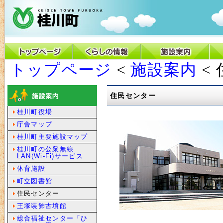
トップページ
<
施設案内
<
住民センター
桂川町役場
庁舎マップ
桂川町主要施設マップ
桂川町の公衆無線
LAN(Wi-Fi)サービス
体育施設
町立図書館
住民センター
王塚装飾古墳館
総合福祉センター「ひ