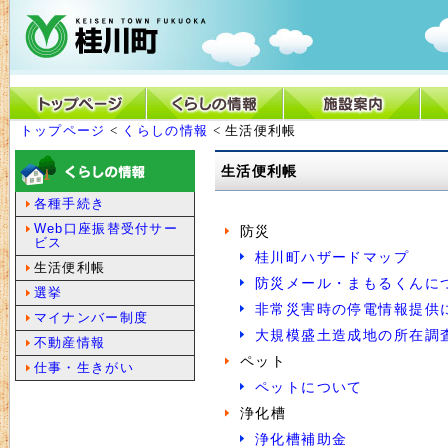
トップページ
<
くらしの情報
< 生活便利帳
生活便利帳
各種手続き
Web口座振替受付サー
防災
ビス
桂川町ハザードマップ
生活便利帳
防災メール・まもるくんに
選挙
非常災害時の停電情報提供
マイナンバー制度
大規模盛土造成地の所在調
不動産情報
ペット
仕事・生きがい
ペットについて
浄化槽
浄化槽補助金