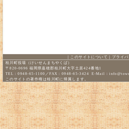
｜
このサイトについて
｜
プライバ
桂川町役場（けいせんまちやくば）
〒820-0696 福岡県嘉穂郡桂川町大字土居424番地1
TEL：0948-65-1100／FAX：0948-65-3424 E-Mail：
info@town
このサイトの著作権は桂川町に帰属します。