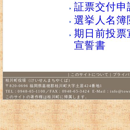
証票交付申
選挙人名簿
期日前投票
宣誓書
｜
このサイトについて
｜
プライバ
桂川町役場（けいせんまちやくば）
〒820-0696 福岡県嘉穂郡桂川町大字土居424番地1
TEL：0948-65-1100／FAX：0948-65-3424 E-Mail：
info@town
このサイトの著作権は桂川町に帰属します。