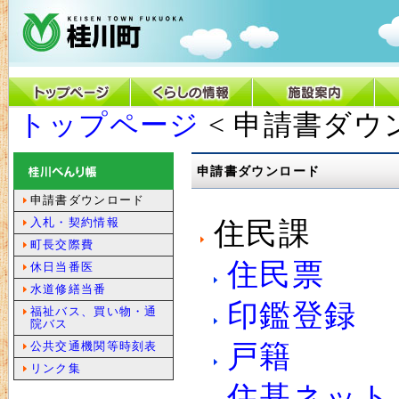
トップページ
< 申請書ダウ
申請書ダウンロード
申請書ダウンロード
入札・契約情報
住民課
町長交際費
住民票
休日当番医
水道修繕当番
印鑑登録
福祉バス、買い物・通
院バス
公共交通機関等時刻表
戸籍
リンク集
住基ネット