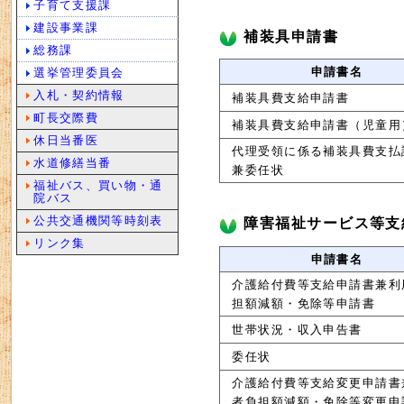
子育て支援課
建設事業課
補装具申請書
総務課
申請書名
選挙管理委員会
入札・契約情報
補装具費支給申請書
町長交際費
補装具費支給申請書（児童用
休日当番医
代理受領に係る補装具費支払
水道修繕当番
兼委任状
福祉バス、買い物・通
院バス
公共交通機関等時刻表
障害福祉サービス等支
リンク集
申請書名
介護給付費等支給申請書兼利
担額減額・免除等申請書
世帯状況・収入申告書
委任状
介護給付費等支給変更申請書
者負担額減額・免除等変更申