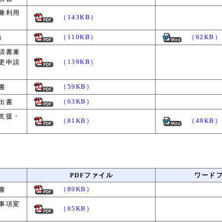
兼利用
（143KB）
（110KB）
（62KB）
）
請書兼
（139KB）
更申請
（59KB）
書
（63KB）
出書
支援・
（81KB）
（49KB）
PDFファイル
ワード
（89KB）
書
事項変
（65KB）