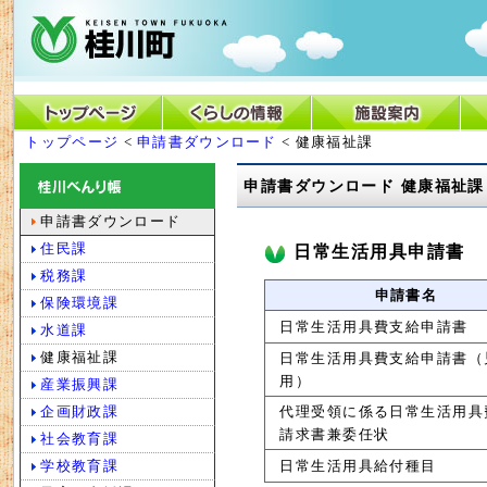
トップページ
<
申請書ダウンロード
< 健康福祉課
申請書ダウンロード 健康福祉課
申請書ダウンロード
住民課
日常生活用具申請書
税務課
申請書名
保険環境課
日常生活用具費支給申請書
水道課
健康福祉課
日常生活用具費支給申請書（
用）
産業振興課
代理受領に係る日常生活用具
企画財政課
請求書兼委任状
社会教育課
日常生活用具給付種目
学校教育課