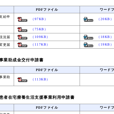
PDFファイル
ワード
支給申
（97KB）
（20KB）
（75KB）
（109KB）
（18KB）
現況届
（117KB）
（19KB）
変更届
事業助成金交付申請書
PDFファイル
ワード
事業助
（113KB）
患者在宅療養生活支援事業利用申請書
PDFファイル
ワード