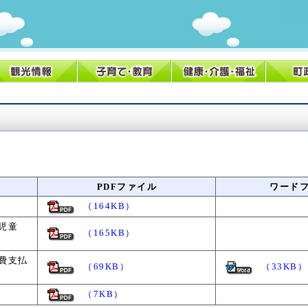
PDFファイル
ワード
（164KB）
児童
（165KB）
費支払
（69KB）
（33KB）
（7KB）