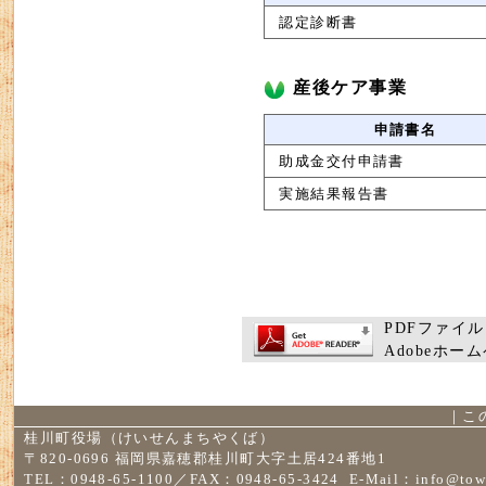
認定診断書
産後ケア事業
申請書名
助成金交付申請書
実施結果報告書
PDFファイル
Adobeホ
｜
こ
桂川町役場（けいせんまちやくば）
〒820-0696 福岡県嘉穂郡桂川町大字土居424番地1
TEL：0948-65-1100／FAX：0948-65-3424 E-Mail：
info@tow