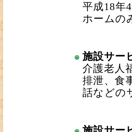
平成18
ホームの
施設サー
介護老人
排泄、食
話などの
施設サー