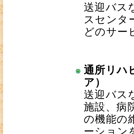
送迎バス
スセンタ
どのサー
通所リハ
ア）
送迎バス
施設、病
の機能の
ーション