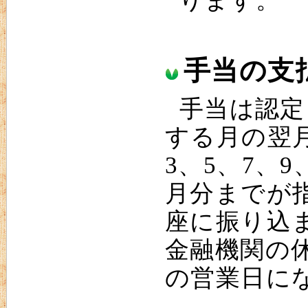
ります。
手当の支
手当は認定
する月の翌
3、5、7、
月分までが
座に振り込
金融機関の
の営業日に