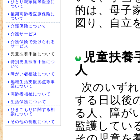
ひとり親家庭等医療に
ついて
的は、母子
後期高齢者医療保険に
ついて
図り、自立
介護保険について
介護サービス
介護保険で受けられる
サービス
児童扶養
児童扶養手当について
特別児童扶養手当につ
人
いて
障がい者福祉について
地域生活支援拠点等事
次のいずれ
業について
高齢者福祉について
する日以後の
生活保護について
る人、障が
ひきこもりに関する相
談について
その他の制度について
監護してい
その児童を