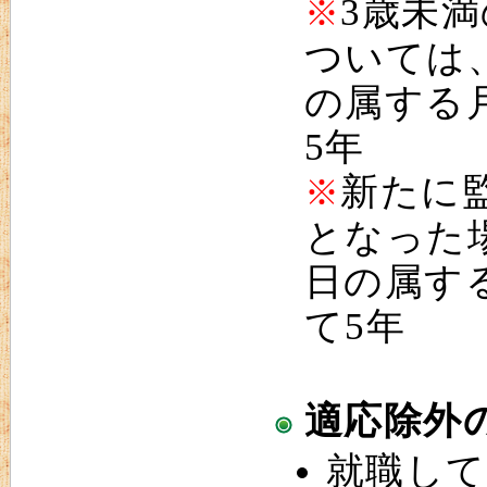
3歳未
※
ついては
の属する
5年
新たに
※
となった
日の属す
て5年
適応除外
就職し