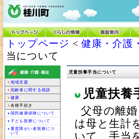
トップページ
<
健康・介護
当について
児童扶養手当について
地域支援
児童扶養
高齢者に関する相談
健康
各種手続き
父母の離婚
国民健康保険について
は母と生計
子ども医療について
重度障がい者医療につ
いて、手当
いて