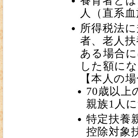
養育者とは
人（直系血
所得税法に
者、老人扶
ある場合に
した額にな
【本人の場
70歳以
親族1人に
特定扶養親
控除対象扶