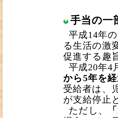
手当の一
平成14年
る生活の激
促進する趣
平成20年4
から5年を
受給者は、
が支給停止
ただし、
「