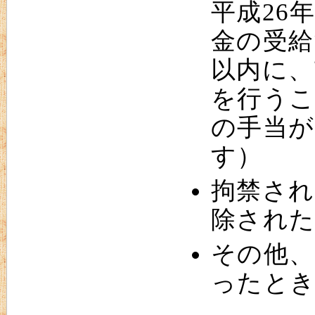
平成26
金の受給
以内に、
を行うこ
の手当が
す）
拘禁され
除され
その他、
ったと