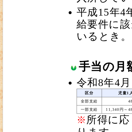
平成15年
給要件に該
いるとき。
手当の月
令和8年4
区分
児童1
全部支給
4
一部支給
11,340円～4
所得に応
※