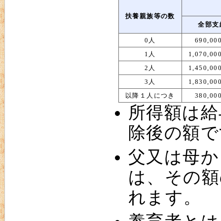
扶養親族等の数
全部支
0人
690,0
1人
1,070,0
2人
1,450,0
3人
1,830,0
以降１人につき
380,0
所得額は給
除後の額で
父又は母か
は、その額
れます。