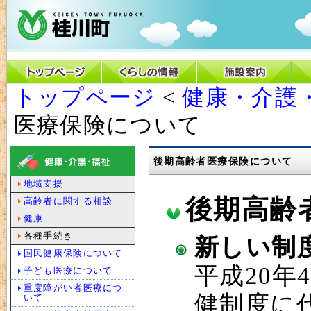
トップページ
<
健康・介護
医療保険について
後期高齢者医療保険について
地域支援
後期高齢
高齢者に関する相談
健康
各種手続き
新しい制
国民健康保険について
平成20
子ども医療について
重度障がい者医療につ
健制度に
いて