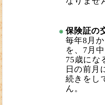
なりませ
保険証の
毎年8月
を、7月
75歳にな
日の前月
続きをし
ん。