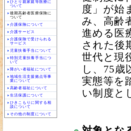
ひとり親家庭等医療に
ついて
度」が始
後期高齢者医療保険に
ついて
み、高齢
介護保険について
進める医
介護サービス
介護保険で受けられる
された後
サービス
児童扶養手当について
世代と現
特別児童扶養手当につ
いて
し、75
障がい者福祉について
地域生活支援拠点等事
実態等を
業について
高齢者福祉について
い制度と
生活保護について
ひきこもりに関する相
談について
その他の制度について
対象とな