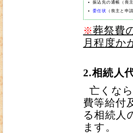
振込先の通帳（喪
委任状
（喪主と申
葬祭費
※
月程度か
2.相続
亡くなら
費等給付
る相続人
ます。