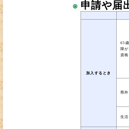
申請や届
65
障が
資格
加入するとき
県外
生活