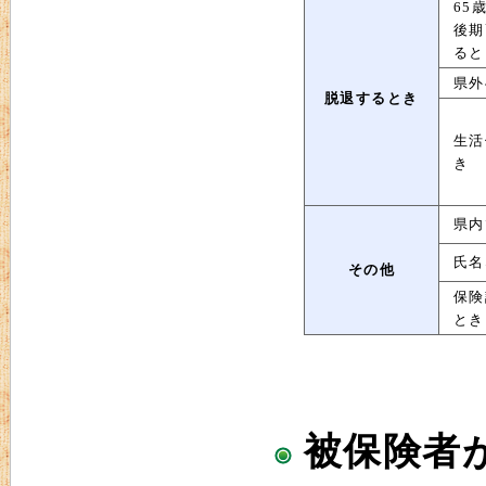
65
後期
ると
県外
脱退するとき
生活
き
県内
氏名
その他
保険
とき
被保険者