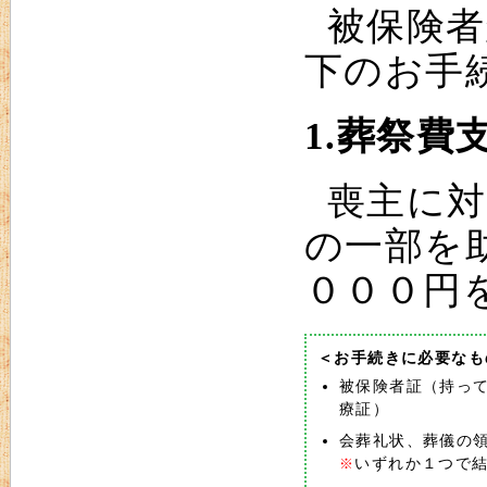
被保険者
下のお手
1.葬祭費
喪主に対
の一部を
０００円
＜お手続きに必要なも
被保険者証（持っ
療証）
会葬礼状、葬儀の
いずれか１つで
※