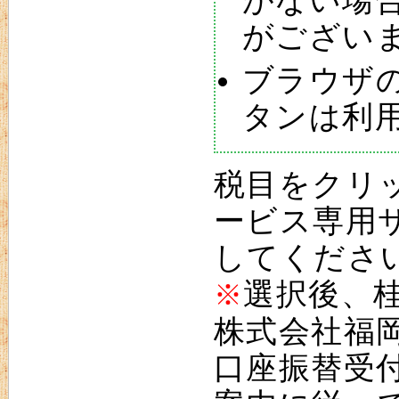
がない場
がござい
ブラウザ
タンは利
税目をクリ
ービス専用
してくださ
選択後、
※
株式会社福岡
口座振替受