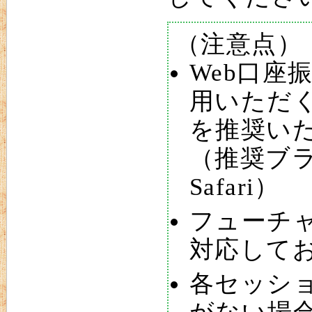
（注意点）
Web口座
用いただ
を推奨い
（推奨ブラウ
Safari）
フューチ
対応して
各セッシ