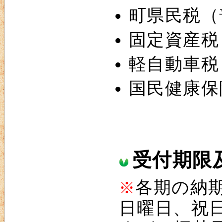
町県民税（
固定資産税
軽自動車税
国民健康保
受付期限
各期の納
※
日曜日、祝