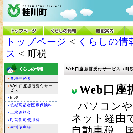
トップページ
<
くらしの情
ス
< 町税
Web口座振替受付サービス（町
各種手続き
Web口
Web口座振替受付サー
ビス
町税
パソコンや
後期高齢者医療保険料
上水道料金
ネット経由
町営住宅使用料
自動車税、
生活便利帳