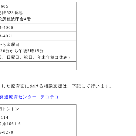
8605
隈523番地
役所穂波庁舎4階
3-4006
3-4021
から金曜日
30分から午後5時15分
日、日曜日、祝日、年末年始は休み）
とした療育面における相談支援は、下記にて行います。
発達療育センター テコテコ
門トントン
1114
原1061-6
6-8278