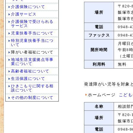
〒820-
介護保険について
場所
飯塚市忠
介護サービス
飯塚市
介護保険で受けられる
サービス
電話
0948-4
児童扶養手当について
ファックス
0948-4
特別児童扶養手当につ
月曜日
いて
開所時間
午前8時
障がい者福祉について
（土曜
地域生活支援拠点等事
業について
利用料
無料
高齢者福祉について
生活保護について
発達障がい児等を対象
ひきこもりに関する相
談について
ホームページ
こども
その他の制度について
名称
相談部
〒820-
場所
飯塚市口
電話
0948-9