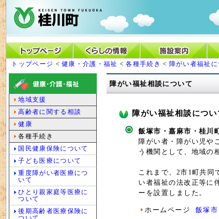
トップページ
<
健康・介護・福祉
<
各種手続き
<
障がい者福祉に
障がい福祉相談について
地域支援
高齢者に関する相談
障がい福祉相談につい
健康
飯塚市・嘉麻市・桂川
各種手続き
障がい者・障がい児や
国民健康保険について
う機関として、地域の
子ども医療について
これまで、2市1町共
重度障がい者医療につ
いて
い者福祉の法改正等に
ひとり親家庭等医療に
ーを設置しました。
ついて
ホームページ
飯塚市
後期高齢者医療保険に
ついて