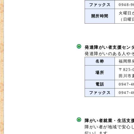
ファックス
0948-9
火曜日
開所時間
（日曜
発達障がい者支援セン
発達障がいのある人や
名称
福岡県
〒825-
場所
田川市夏
電話
0947-4
ファックス
0947-4
障がい者就業・生活支
障がい者が地域で安心
伝いします。