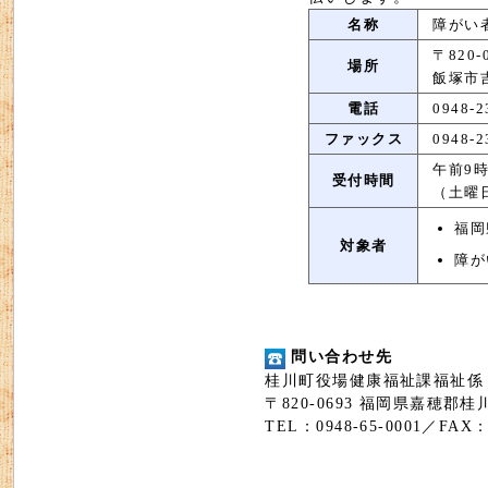
名称
障がい
〒820-
場所
飯塚市吉
電話
0948-2
ファックス
0948-2
午前9
受付時間
（土曜
福岡
対象者
障が
問い合わせ先
桂川町役場健康福祉課福祉係
〒820-0693 福岡県嘉穂郡
TEL：0948-65-0001／FAX：0