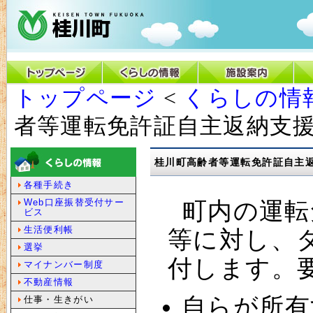
トップページ
<
くらしの情
者等運転免許証自主返納支
桂川町高齢者等運転免許証自主
各種手続き
Web口座振替受付サー
町内の運転
ビス
生活便利帳
等に対し、タ
選挙
付します。
マイナンバー制度
不動産情報
自らが所有
仕事・生きがい