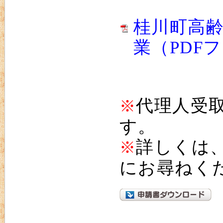
桂川町高
業（PDFフ
代理人受
※
す。
詳しくは
※
にお尋ねく