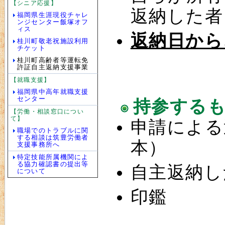
【シニア応援】
返納した者
福岡県生涯現役チャレ
ンジセンター飯塚オフ
ィス
返納日から
桂川町敬老祝施設利用
チケット
桂川町高齢者等運転免
許証自主返納支援事業
【就職支援】
福岡県中高年就職支援
センター
持参する
【労働・相談窓口につい
て】
申請による
職場でのトラブルに関
する相談は筑豊労働者
本）
支援事務所へ
特定技能所属機関によ
る協力確認書の提出等
自主返納し
について
印鑑